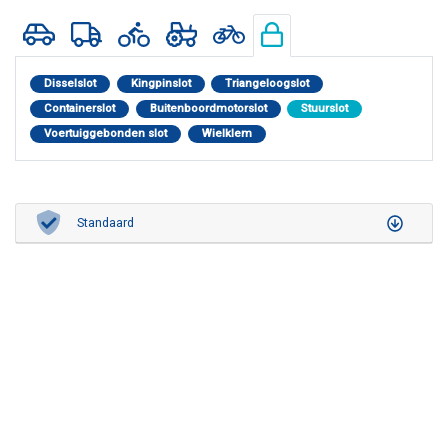
Disselslot
Kingpinslot
Triangeloogslot
Containerslot
Buitenboordmotorslot
Stuurslot
Voertuiggebonden slot
Wielklem
Standaard